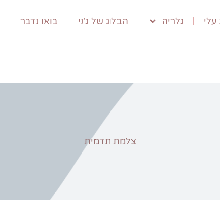
עלי
גלריה
הבלוג של ג'ני
בואו נדבר
צלמת תדמית