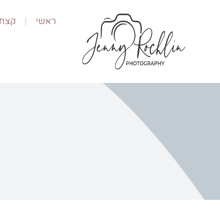
ראשי
קצת 